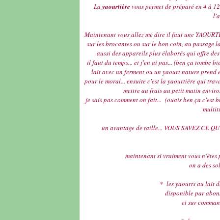
La
yaourtière
vous permet de préparé en 4 à 12
l'
Maintenant vous allez me dire il faut une YAOURTIE
sur les brocantes ou sur le bon coin, au passage la
aussi des appareils plus élaborés qui offre des
il faut du temps... et j'en ai pas...
(ben ça tombe bie
lait avec un ferment ou un
yaourt
nature prend en
pour le moral... ensuite c'est la yaourtière qui trava
mettre au frais au petit matin envir
je sais pas comment on fait...
(ouais ben ça c'est b
multitu
un avantage de taille...
VOUS SAVEZ CE QU'
maintenant si vraiment vous n'êtes 
on a
des so
* les yaourts au lai
disponible par abon
et sur comman