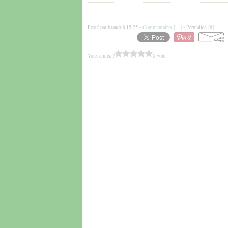
Posté par ksandr à 15:25 -
Commentaires [
…
]
- Permalien [
#
]
Vous aimez ?
0 vote