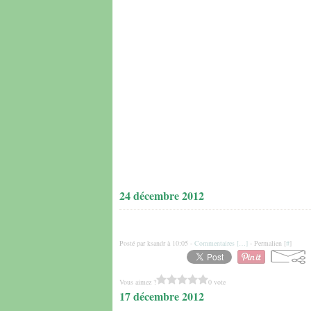
24 décembre 2012
Posté par ksandr à 10:05 -
Commentaires [
…
]
- Permalien [
#
]
Vous aimez ?
0 vote
17 décembre 2012