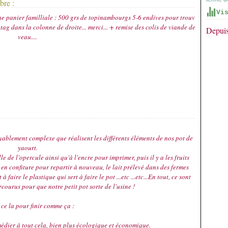
bre :
Vi
e panier familliale : 500 grs de topinambourgs 5-6 endives pour trouv
 tag dans la colonne de droite... merci... + remise des colis de viande de
Depuis
veau....
royablement complexe que réalisent les différents éléments de nos pot de
yaourt.
le de l'opercule ainsi qu'à l'encre pour imprimer, puis il y a les fruits
n confiture pour repartir à nouveau, le lait prélevé dans des fermes
 faire le plastique qui sert à faire le pot ...etc ...etc...En tout, ce sont
ourus pour que notre petit pot sorte de l'usine !
 ce la pour finir comme ça :
médier à tout cela, bien plus écologique et économique.