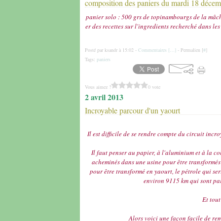
composition des paniers du mardi 18 décem
panier solo : 500 grs de topinambourgs de la mâch
er des recettes sur l'ingredients recherché dans les
Posté par ksandr à 15:02 -
Commentaires [
…
]
- Permalien [
#
]
Tags:
paniers
Vous aimez ?
0 vote
2 avril 2013
Incroyable parcour d'un yaourt
Il est difficile de se rendre compte du circuit inc
Il faut penser au papier, à l'aluminium et à la col
acheminés dans une usine pour être transformés e
pour être transformé en yaourt, le pétrole qui sert à
environ 9115 km qui sont parc
Et tout
Alors voici une façon facile de re