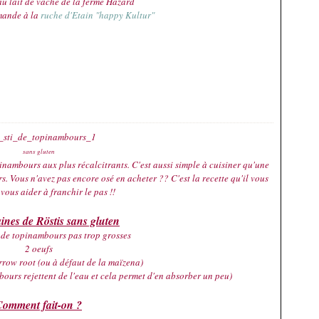
au lait de vache de la ferme Hazard
mande à la
ruche d'Etain "happy Kultur"
sans gluten
pinambours aux plus récalcitrants. C'est aussi simple à cuisiner qu'une
rs. Vous n'avez pas encore osé en acheter ?? C'est la recette qu'il vous
vous aider à franchir le pas !!
ines de Röstis sans gluten
de topinambours pas trop grosses
2 oeufs
rrow root (ou à défaut de la maïzena)
ours rejettent de l'eau et cela permet d'en absorber un peu)
Comment fait-on ?