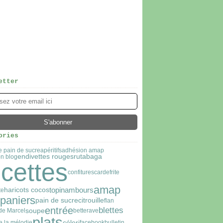
etter
ories
e pain de sucre
apéritifs
adhésion amap
endivettes rouges
rutabaga
n blog
ecettes
confitures
carde
frite
amap
topinambours
haricots cocos
te
paniers
pain de sucre
citrouille
flan
entrée
blettes
soupe
 de Marcel
betterave
plats
céleri
e la mélodie
facebook
bulletin