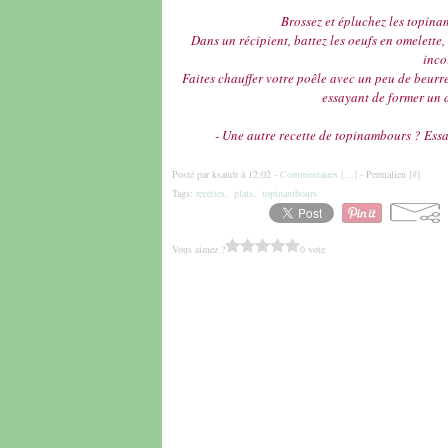
Brossez et épluchez les topinam
Dans un récipient, battez les oeufs en omelette, 
inco
Faites chauffer votre poêle avec un peu de beurre,
essayant de former un d
- Une autre recette de topinambours ? Ess
Posté par ksandr à 12:02 -
Commentaires [
…
]
- Permalien [
#
]
Tags:
recettes
,
plats
,
topinambours
Vous aimez ?
0 vote