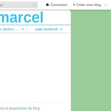
Connexion
+
Créer mon blog
adhérer à l'amap "des Jardins de marcel"
page facebook
ter le propriétaire du blog