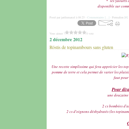
* les yaourts 
disponible sur com
Posté par jardinmarcel à 08:25 -
Commentaires [
…
]
- Permalien [
#
]
Vous aimez ?
0 vote
2 décembre 2012
Röstis de topinambours sans gluten
Une recette simplissime qui fera apprécier les to
pomme de terre et cela permet de varier les plaisi
faut pour 
Pour diza
une douzaine 
2 cs bombées d'a
2 cs d'oignons déshydratés (les topinamb