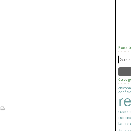
Newsl
Catég
chicoré
adhésio
r
courget
carottes
jardins
ferme d