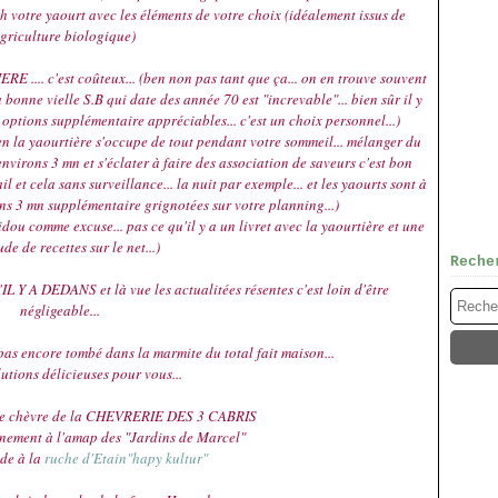
h votre yaourt avec les éléments de votre choix
(idéalement issus de
agriculture biologique)
RE .... c'est coûteux...
(ben non pas tant que ça... on en trouve souvent
 bonne vielle S.B qui date des année 70 est "increvable"... bien sûr il y
 options supplémentaire appréciables... c'est un choix personnel...)
n la yaourtière s'occupe de tout pendant votre sommeil... mélanger du
virons 3 mn et s'éclater à faire des association de saveurs c'est bon
il et cela sans surveillance... la nuit par exemple... et les yaourts sont à
ons 3 mn supplémentaire grignotées sur votre planning...)
idou comme excuse... pas ce qu'il y a un livret avec la yaourtière et une
de de recettes sur le net...)
Reche
IL Y A DEDANS
et là vue les actualitées résentes c'est loin d'être
négligeable...
pas encore tombé dans la marmite du total fait maison...
lutions délicieuse
s pour vous...
t de chèvre de la CHEVRERIE DES 3 CABRIS
nement à l'amap des "Jardins de Marcel"
de à la
ruche d'Etain"hapy kultur"